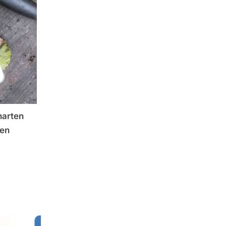
harten
ren