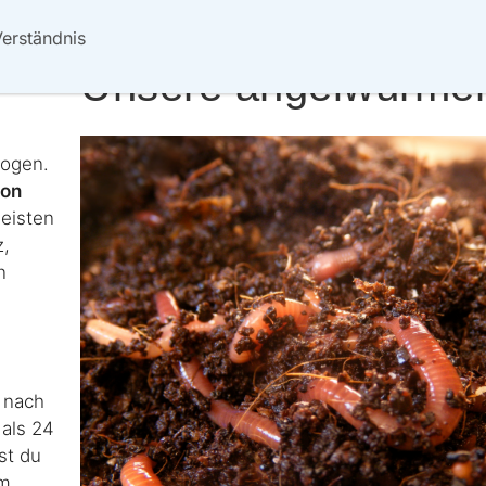
Verständnis
Unsere angelwürme
zogen.
von
leisten
z,
n
 nach
als 24
st du
rm