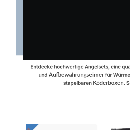
ANGELZ
Entdecke hochwertige Angelsets, eine qua
UBEHÖ
und
Aufbewahrungseimer
für Würmer
R
stapelbaren
Köderboxen
. 
Haken,
Aufbewahrung
belie
und mehr