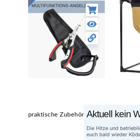
ge für
Urban Worm Bag
CHF
169.00
Aktuell kein 
praktische Zubehör für einen erfolgre
Die Hitze und betrieb
euch bald wieder Köd