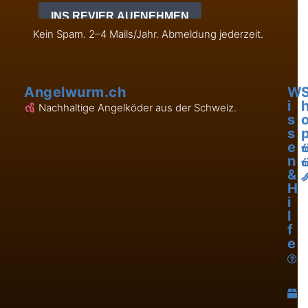
Kein Spam. 2–4 Mails/Jahr. Abmeldung jederzeit.
Angelwurm.ch
W
i
Nachhaltige Angelköder aus der Schweiz.
s
s
e
n
&
H
i
l
f
e
L