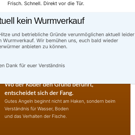
Frisch. Schnell. Direkt vor die Tür.
tuell kein Wurmverkauf
Viel Petri.
Hitze und betriebliche Gründe verunmöglichen aktuell leider
n Wurmverkauf. Wir bemühen uns, euch bald wieder
rwürmer anbieten zu können.
en Dank für euer Verständnis
Wo der Köder den Grund berührt,
entscheidet sich der Fang.
Gutes Angeln beginnt nicht am Haken, sondern beim
Verständnis für Wasser, Boden
und das Verhalten der Fische.