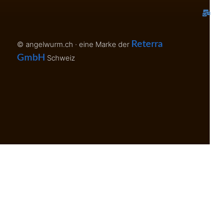
H
K
Reterra
© angelwurm.ch · eine Marke der
GmbH
Schweiz