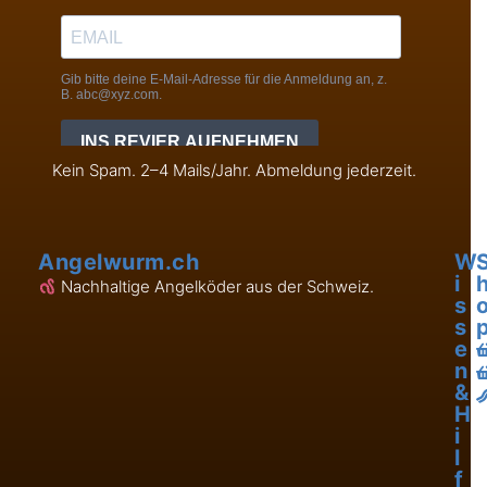
Kein Spam. 2–4 Mails/Jahr. Abmeldung jederzeit.
Angelwurm.ch
W
i
Nachhaltige Angelköder aus der Schweiz.
s
s
e
n
&
H
i
l
f