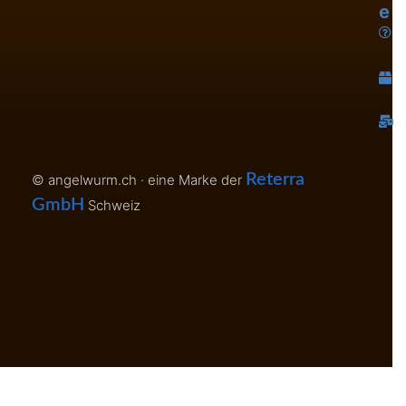
e
L
H
K
Reterra
© angelwurm.ch · eine Marke der
GmbH
Schweiz