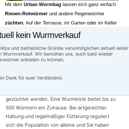
Mit dem
Urban Wormbag
lassen sich ganz einfach
Riesen-Rotw
ürmer
und andere
Regenwürmer
züchten.
Auf der Terrasse, im Garten oder im Keller
und nebenbei entsteht noch wertvolle
Komposterde
tuell kein Wurmverkauf
für Garten und Balkonpflanzen.
Hitze und betriebliche Gründe verunmöglichen aktuell leider
n Wurmverkauf. Wir bemühen uns, euch bald wieder
rwürmer anbieten zu können.
Die Ultimative
Wurmzucht für Riesenrotwürmer
und andere Angelwürmer für zuhause.
en Dank für euer Verständnis
Riesenrotwürmer können nicht nur am
Komposthaufen, sondern auch im Haus
gezüchtet werden. Eine Wurmkiste bietet bis zu
500 Würmern ein Zuhause. Bei artgerechter
Haltung und regelmäßiger Fütterung reguliert
sich die Population von alleine und Sie haben