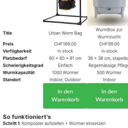
WurmBox zur
Title
Urban Worm Bag
Wurmzucht
Preis
CHF
169.00
CHF
99.00
Verfügbarkeit
In stock
In stock
Platzbedarf
60 x 60 x 81 cm
38 x 38 cm, stapelb
Schwierigkeitsgrad
Einfach
Regelmässige Pfleg
Wurmkapazität
1000 Würmer
500 Würmer
Standort
Indoor, Outdoor
Indoor
In den
In den
Warenkorb
Warenkorb
So funktioniert's
Schritt 1
: Komposter aufstellen + Würmer einsetzen