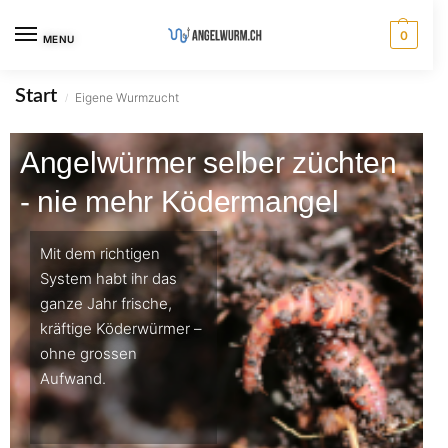
0
MENU
Start
Eigene Wurmzucht
/
Angelwürmer selber züchten
- nie mehr Ködermangel
Mit dem richtigen
System habt ihr das
ganze Jahr frische,
kräftige Köderwürmer –
ohne grossen
Aufwand.