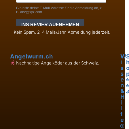
Kein Spam. 2–4 Mails/Jahr. Abmeldung jederzeit.
Angelwurm.ch
W
i
Nachhaltige Angelköder aus der Schweiz.
s
s
e
n
&
H
i
l
f
e