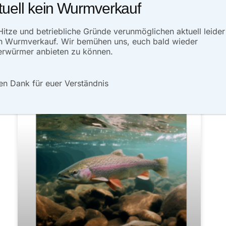
tuell kein Wurmverkauf
ARTIKEL LESEN»
Hitze und betriebliche Gründe verunmöglichen aktuell leider
Oktober 15, 2023
Keine Kommentare
n Wurmverkauf. Wir bemühen uns, euch bald wieder
rwürmer anbieten zu können.
en Dank für euer Verständnis