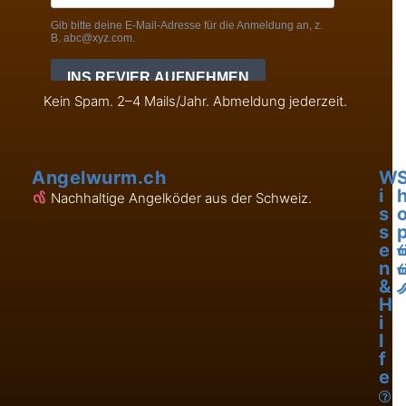
Kein Spam. 2–4 Mails/Jahr. Abmeldung jederzeit.
Angelwurm.ch
W
i
Nachhaltige Angelköder aus der Schweiz.
s
s
e
n
&
H
i
l
f
e