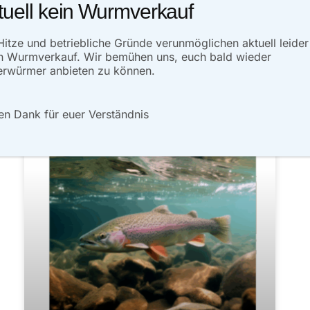
tuell kein Wurmverkauf
ARTIKEL LESEN»
Hitze und betriebliche Gründe verunmöglichen aktuell leider
Oktober 15, 2023
Keine Kommentare
n Wurmverkauf. Wir bemühen uns, euch bald wieder
rwürmer anbieten zu können.
en Dank für euer Verständnis