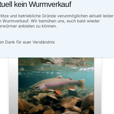
tuell kein Wurmverkauf
ARTIKEL LESEN»
Hitze und betriebliche Gründe verunmöglichen aktuell leider
Oktober 15, 2023
Keine Kommentare
n Wurmverkauf. Wir bemühen uns, euch bald wieder
rwürmer anbieten zu können.
en Dank für euer Verständnis