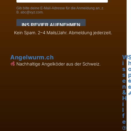
Kein Spam. 2–4 Mails/Jahr. Abmeldung jederzeit.
Angelwurm.ch
W
i
Nachhaltige Angelköder aus der Schweiz.
s
s
e
n
&
H
i
l
f
e