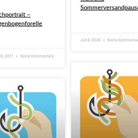
Sommerversandpaus
chportrait –
genbogenforelle
ARTIKEL LESEN»
Juli 8, 2026
Keine Kommenta
KEL LESEN»
 13, 2017
Keine Kommentare