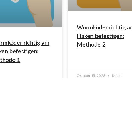
Wurmköder richtig 
Haken befestigen:
rmköder richtig am
Methode 2
en befestigen:
thode 1
ARTIKEL LESEN»
Oktober 15, 2023
Keine
KEL LESEN»
Kommentare
ember 21, 2023
Keine
mentare
heiss für die