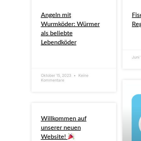
Angeln mit
Fis
Wurmköder: Würmer
Re
als beliebte
ARTI
Lebendköder
Juni
ARTIKEL LESEN»
Oktober 15, 2023
Keine
Kommentare
Willkommen auf
unserer neuen
Website!