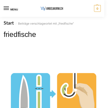
0
MENU
Start
Beiträge verschlagwortet mit „friedfische“
/
friedfische