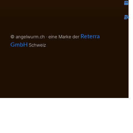
H
K
Reterra
© angelwurm.ch · eine Marke der
GmbH
Schweiz