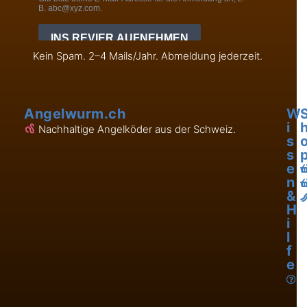
Kein Spam. 2–4 Mails/Jahr. Abmeldung jederzeit.
Angelwurm.ch
W
i
Nachhaltige Angelköder aus der Schweiz.
s
s
e
n
&
H
i
l
f
e
L