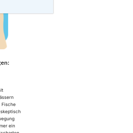
gen:
lt
ässern
e Fische
 skeptisch
ewegung
mer ein
ischarten