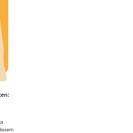
gen:
lt
ässern