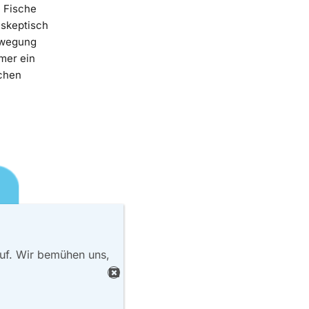
e Fische
 skeptisch
bewegung
mer ein
schen
auf. Wir bemühen uns,