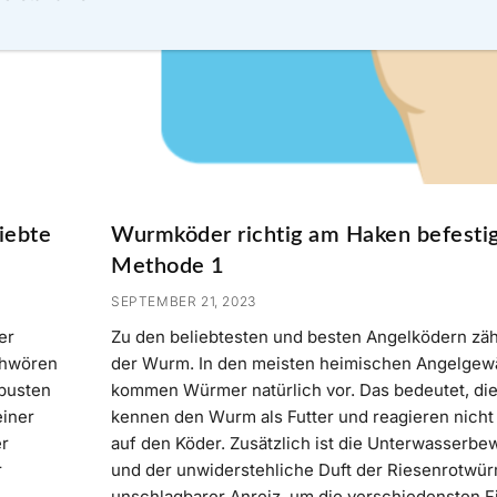
iebte
Wurmköder richtig am Haken befesti
Methode 1
SEPTEMBER 21, 2023
er
Zu den beliebtesten und besten Angelködern zäh
chwören
der Wurm. In den meisten heimischen Angelgew
obusten
kommen Würmer natürlich vor. Das bedeutet, di
einer
kennen den Wurm als Futter und reagieren nicht
er
auf den Köder. Zusätzlich ist die Unterwasserb
r
und der unwiderstehliche Duft der Riesenrotwür
unschlagbarer Anreiz, um die verschiedensten F