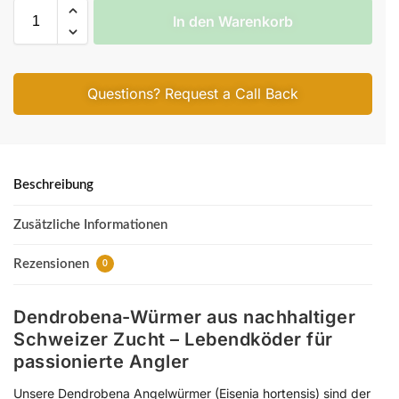
In den Warenkorb
A
l
Questions? Request a Call Back
t
e
r
n
Beschreibung
a
t
Zusätzliche Informationen
i
v
Rezensionen
0
e
:
Dendrobena-Würmer aus nachhaltiger
Schweizer Zucht – Lebendköder für
passionierte Angler
Unsere Dendrobena Angelwürmer (Eisenia hortensis) sind der