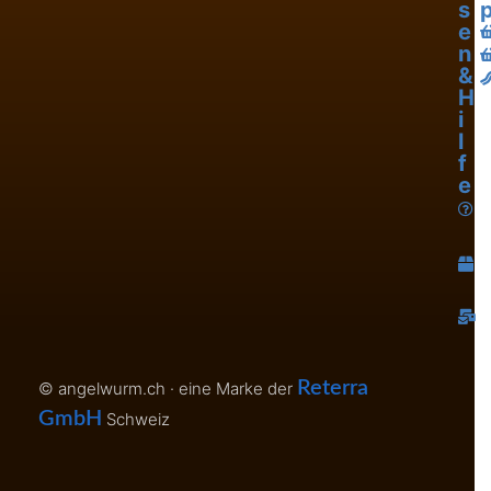
s
e
n
&
H
i
l
f
e
L
H
K
Reterra
© angelwurm.ch · eine Marke der
GmbH
Schweiz