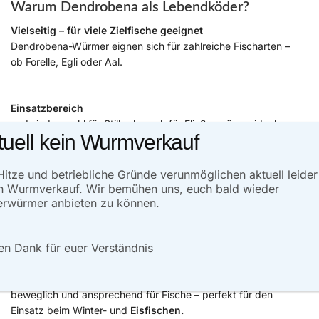
Warum Dendrobena als Lebendköder?
Vielseitig
– für viele Zielfische geeignet
Dendrobena-Würmer eignen sich für zahlreiche Fischarten –
ob Forelle, Egli oder Aal.
Einsatzbereich
und sind sowohl für Still- als auch für Fließgewässer ideal.
tuell kein Wurmverkauf
Langlebig und robust
Hitze und betriebliche Gründe verunmöglichen aktuell leider
Dank ihrer zähen Haut und lebhaften Bewegungen bleiben
n Wurmverkauf. Wir bemühen uns, euch bald wieder
sie lange aktiv am Haken und halten auch kräftigen Bissen
rwürmer anbieten zu können.
stand.
en Dank für euer Verständnis
Zum Eisfischen geeignet
Selbst bei tiefen Temperaturen bleiben Dendrobena-Würmer
beweglich und ansprechend für Fische – perfekt für den
Einsatz beim Winter- und
Eisfischen.