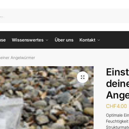
use
Wissenswertes
Über uns
Kontakt
 deiner Angelwürmer
Eins
dein
Ange
CHF
4.00
Optimale Ei
Feuchtigkeit
Strukturmate