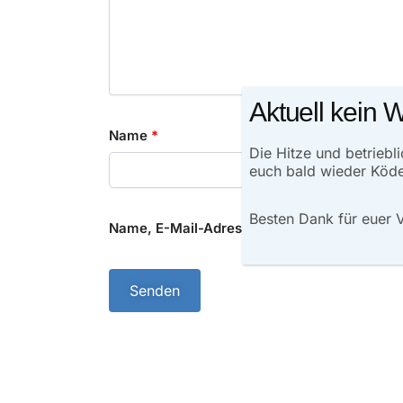
Aktuell kein 
Name
*
Die Hitze und betrieb
euch bald wieder Köd
Besten Dank für euer 
Name, E-Mail-Adresse und Website in diese
A
l
t
e