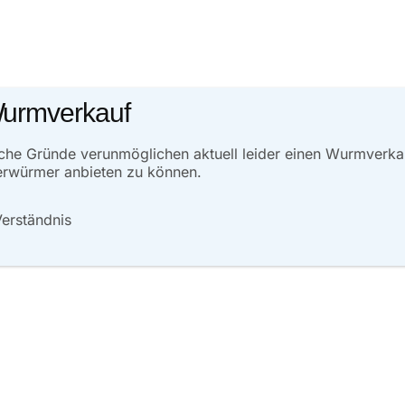
Wurmverkauf
E-Mail
*
liche Gründe verunmöglichen aktuell leider einen Wurmverk
erwürmer anbieten zu können.
Verständnis
m Browser für meinen nächsten Kommentar speichern.