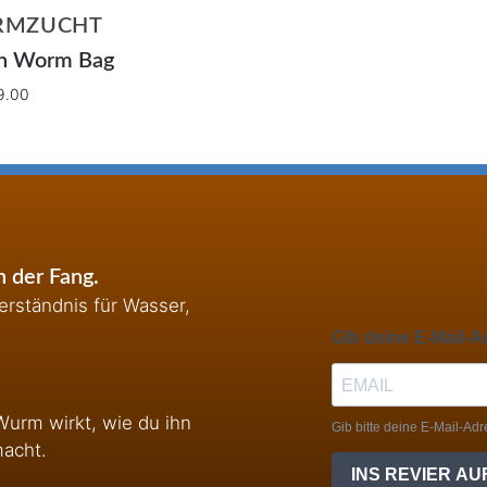
RMZUCHT
n Worm Bag
9.00
 der Fang.
rständnis für Wasser,
Wurm wirkt, wie du ihn
macht.