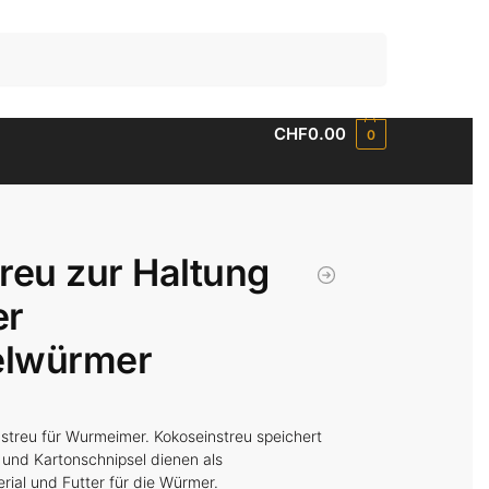
Suchen
CHF
0.00
0
treu zur Haltung
er
lwürmer
nstreu für Wurmeimer. Kokoseinstreu speichert
 und Kartonschnipsel dienen als
rial und Futter für die Würmer.